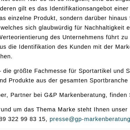
eren gilt es das Identifikationsangebot eine
 das einzelne Produkt, sondern darüber hinau
welches sich glaubwürdig für Nachhaltigkeit 
Werteorientierung des Unternehmens führt zu 
s die Identifikation des Kunden mit der Marke
ehen.
– die größte Fachmesse für Sportartikel und S
nd Produkte aus der gesamten Sportbranche v
er, Partner bei G&P Markenberatung, finden
g rund um das Thema Marke steht Ihnen unser
 89 322 99 83 15,
presse@gp-markenberatung