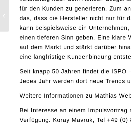
Der Kunde bleibt König.
für den Kunden zu generieren. Zum and
Doch wie begeistert
das, dass die Hersteller nicht nur für
man eigentlich einen
König?
kann beispielsweise ein Unternehmen, 
einen tieferen Sinn geben. Eine klare 
auf dem Markt und stärkt darüber hinau
eine langfristige Kundenbindung entst
Seit knapp 50 Jahren findet die ISPO 
Jedes Jahr werden dort neue Trends u
Weitere Informationen zu Mathias Web
Bei Interesse an einem Impulsvortra
Verfügung: Koray Mavruk, Tel +49 (0)