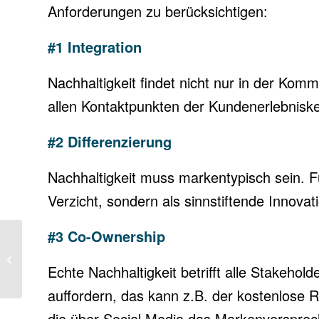
Anforderungen zu berücksichtigen:
#1 Integration
Nachhaltigkeit findet nicht nur in der Ko
allen Kontaktpunkten der Kundenerlebniske
#2 Differenzierung
Nachhaltigkeit muss markentypisch sein. F
Verzicht, sondern als sinnstiftende Innov
#3 Co-Ownership
Herausforderungen bei Marken-
und
Echte Nachhaltigkeit betrifft alle Stakeh
Kundenzentrierungsprogrammen
auffordern, das kann z.B. der kostenlose 
die über Social Media das Markenversprech