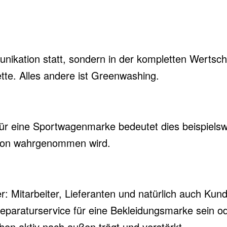
mmunikation statt, sondern in der kompletten Wert
tte. Alles andere ist Greenwashing.
ür eine Sportwagenmarke bedeutet dies beispielswe
ation wahrgenommen wird.
older: Mitarbeiter, Lieferanten und natürlich auch
Reparaturservice für eine Bekleidungsmarke sein 
en aktiv nach außen trägt und verstärkt.